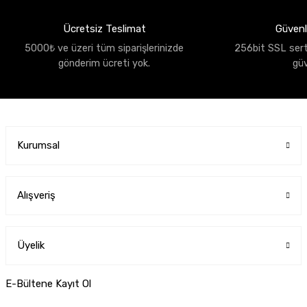
Ücretsiz Teslimat
Güvenli
5000₺ ve üzeri tüm siparişlerinizde
256bit SSL sertif
gönderim ücreti yok.
gü
Kurumsal
Alışveriş
Üyelik
E-Bültene Kayıt Ol