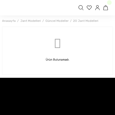
Anasayfa
Jant Modelleri
Güncel Modeller
20 Jant Modelleri
Ürün Bulunamadı.