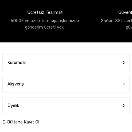
Ücretsiz Teslimat
Güvenli
5000₺ ve üzeri tüm siparişlerinizde
256bit SSL sertif
gönderim ücreti yok.
gü
Kurumsal
Alışveriş
Üyelik
E-Bültene Kayıt Ol