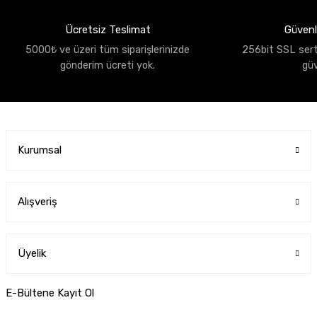
Ücretsiz Teslimat
Güvenli
5000₺ ve üzeri tüm siparişlerinizde
256bit SSL sertif
gönderim ücreti yok.
gü
Kurumsal
Alışveriş
Üyelik
E-Bültene Kayıt Ol