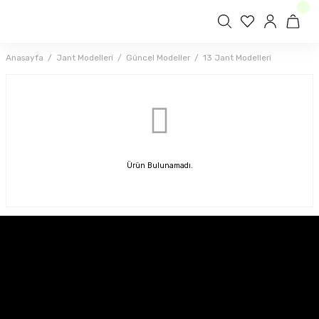
Anasayfa
Jant Modelleri
Güncel Modeller
13 Jant Modelleri
Ürün Bulunamadı.