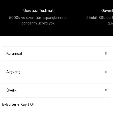
Ücretsiz Teslimat
Güvenli
5000₺ ve üzeri tüm siparişlerinizde
256bit SSL sertif
gönderim ücreti yok.
gü
Kurumsal
Alışveriş
Üyelik
E-Bültene Kayıt Ol