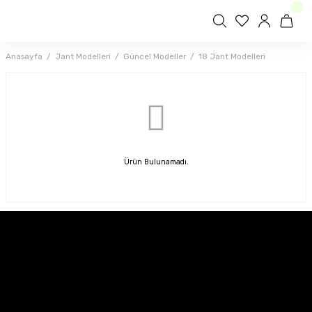
Anasayfa
Jant Modelleri
Güncel Modeller
18 Jant Modelleri
Ürün Bulunamadı.