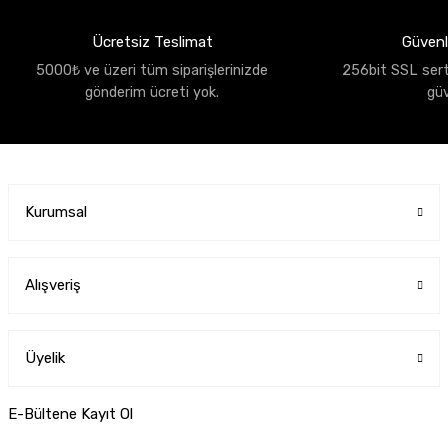
Ücretsiz Teslimat
Güvenli
5000₺ ve üzeri tüm siparişlerinizde
256bit SSL sertif
gönderim ücreti yok.
gü
Kurumsal
Alışveriş
Üyelik
E-Bültene Kayıt Ol