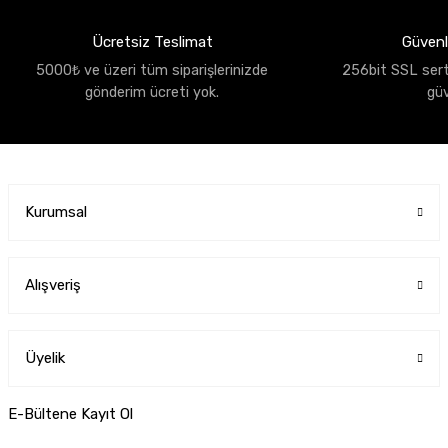
Ücretsiz Teslimat
Güvenli
5000₺ ve üzeri tüm siparişlerinizde
256bit SSL sertif
gönderim ücreti yok.
gü
Kurumsal
Alışveriş
Üyelik
E-Bültene Kayıt Ol