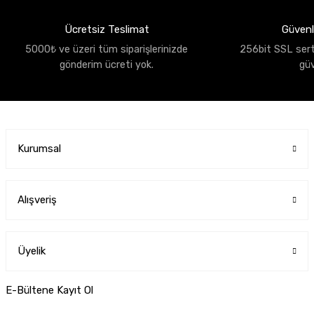
Ücretsiz Teslimat
Güvenli
5000₺ ve üzeri tüm siparişlerinizde
256bit SSL sertif
gönderim ücreti yok.
gü
Kurumsal
Alışveriş
Üyelik
E-Bültene Kayıt Ol