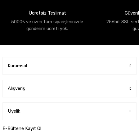
Ücretsiz Teslimat
Güvenli
5000₺ ve üzeri tüm siparişlerinizde
256bit SSL sertif
gönderim ücreti yok.
gü
Kurumsal
Alışveriş
Üyelik
E-Bültene Kayıt Ol