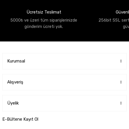
Ücretsiz Teslimat
Güvenli
5000₺ ve üzeri tüm siparişlerinizde
256bit SSL sertif
gönderim ücreti yok.
gü
Kurumsal
Alışveriş
Üyelik
E-Bültene Kayıt Ol