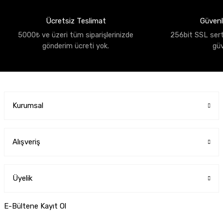
Ücretsiz Teslimat
Güvenli
5000₺ ve üzeri tüm siparişlerinizde
256bit SSL sertif
gönderim ücreti yok.
gü
Kurumsal
Alışveriş
Üyelik
E-Bültene Kayıt Ol