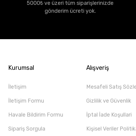
5000₺ ve üzeri tüm siparişlerinizde
gönderim ücreti yok.
Kurumsal
Alışveriş
İletişim
Mesafeli Satış Sözl
İletişim Formu
Gizlilik ve Güvenlik
Havale Bildirim Formu
İptal İade Koşullari
Sipariş Sorgula
Kişisel Veriler Politik