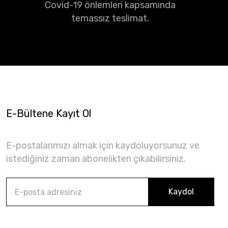
Covid-19 önlemleri kapsamında
temassız teslimat.
E-Bültene Kayıt Ol
E-postalarımızı almak için kaydoluyorsunuz ve
istediğiniz zaman abonelikten çıkabilirsiniz.
Kaydol