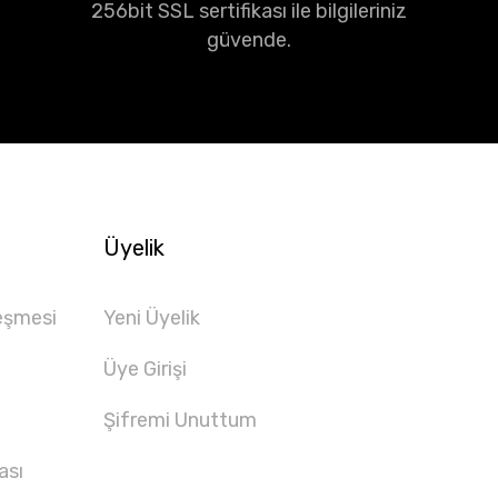
256bit SSL sertifikası ile bilgileriniz
güvende.
Üyelik
eşmesi
Yeni Üyelik
Üye Girişi
Şifremi Unuttum
ası