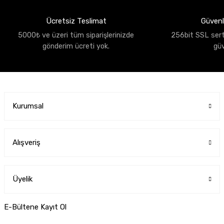
Ücretsiz Teslimat
Güvenli
5000₺ ve üzeri tüm siparişlerinizde
256bit SSL sertif
gönderim ücreti yok.
gü
Kurumsal
Alışveriş
Üyelik
E-Bültene Kayıt Ol