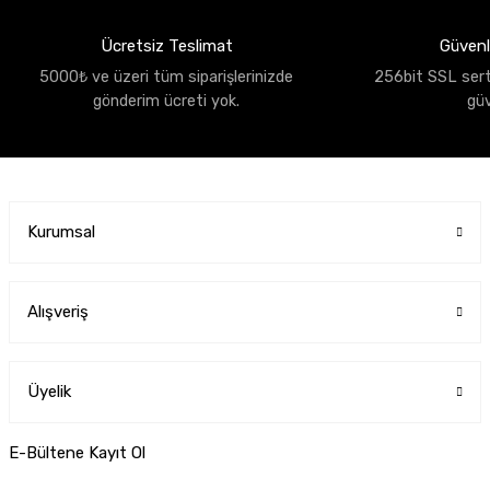
Ücretsiz Teslimat
Güvenli
5000₺ ve üzeri tüm siparişlerinizde
256bit SSL sertif
gönderim ücreti yok.
gü
Kurumsal
Alışveriş
Üyelik
E-Bültene Kayıt Ol