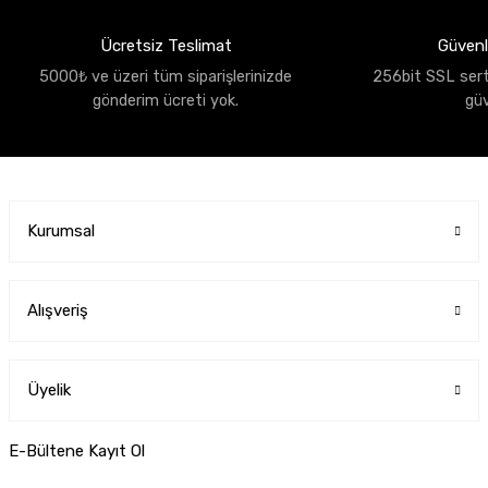
Ücretsiz Teslimat
Güvenli
5000₺ ve üzeri tüm siparişlerinizde
256bit SSL sertif
gönderim ücreti yok.
gü
Kurumsal
Alışveriş
Üyelik
E-Bültene Kayıt Ol