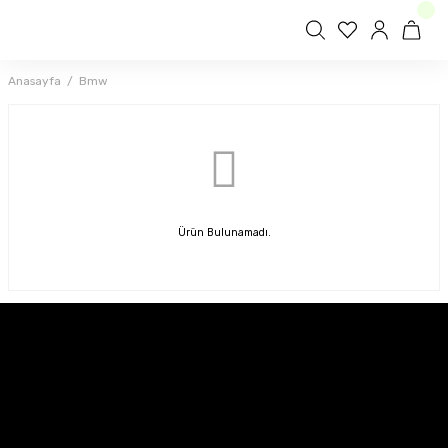
Anasayfa
Bmw
Ürün Bulunamadı.