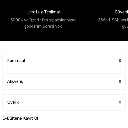
Ücretsiz Teslimat
Güvenli
5000₺ ve üzeri tüm siparişlerinizde
256bit SSL sertif
gönderim ücreti yok.
gü
Kurumsal
Alışveriş
Üyelik
E-Bültene Kayıt Ol