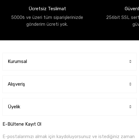
Ücretsiz Teslimat
Güvenli
5000₺ ve üzeri tüm siparişlerinizde
256bit SSL sertif
gönderim ücreti yok.
gü
Kurumsal
Alışveriş
Üyelik
E-Bültene Kayıt Ol
E-postalarımızı almak için kaydoluyorsunuz ve istediğiniz zaman