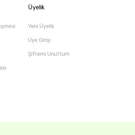
Üyelik
eşmesi
Yeni Üyelik
Üye Girişi
Şifremi Unuttum
ası